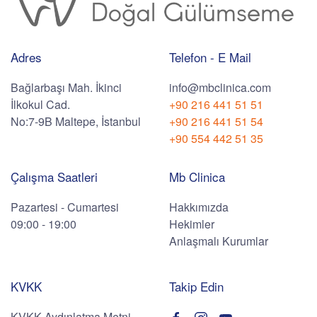
Adres
Telefon - E Mail
Bağlarbaşı Mah. İkinci
info@mbclinica.com
İlkokul Cad.
+90 216 441 51 51
No:7-9B Maltepe, İstanbul
+90 216 441 51 54
+90 554 442 51 35
Çalışma Saatleri
Mb Clinica
Pazartesi - Cumartesi
Hakkımızda
09:00 - 19:00
Hekimler
Anlaşmalı Kurumlar
KVKK
Takip Edin
KVKK Aydınlatma Metni