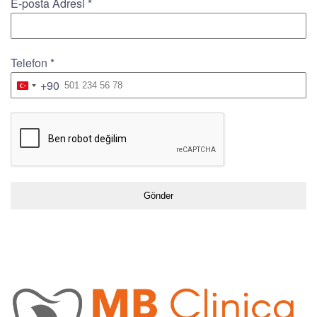
E-posta Adresi
*
Telefon
*
+90
Turkey
+90
Gönder