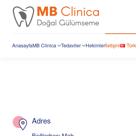
Skip to main content
Anasayfa
MB Clinica
Tedaviler
Hekimler
İletişim
Tür
Adres
Bağlarbaşı Mah.