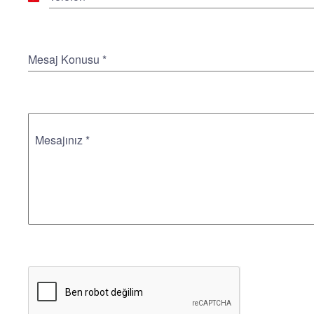
Turkey
+90
Mesaj Konusu
*
Mesajınız
*